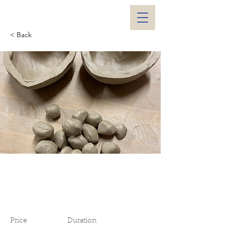
< Back
workshop creatief
met klei
Price
Duration