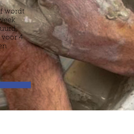
n
jf wordt
week
uurd,
 voor 4
en