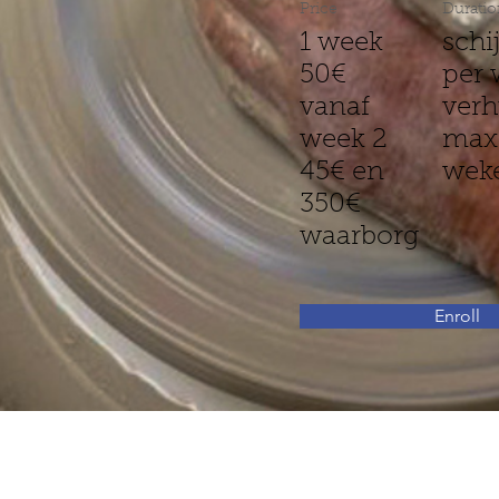
Price
Duratio
1 week
schi
50€
per 
vanaf
verh
week 2
max
45€ en
wek
350€
waarborg
Enroll