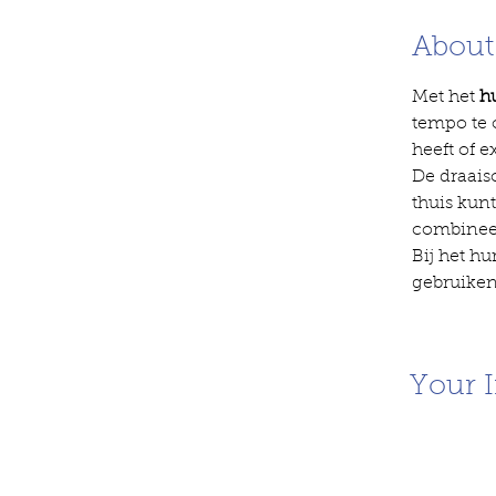
About
Met het 
h
tempo te 
heeft of 
De draaisc
thuis kun
combineer 
Bij het hu
gebruiken,
Your I