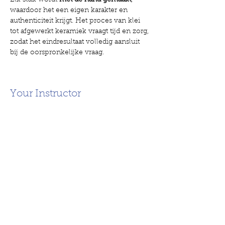
Elk stuk wordt 
met de hand gemaakt
, 
waardoor het een eigen karakter en 
authenticiteit krijgt. Het proces van klei 
tot afgewerkt keramiek vraagt tijd en zorg, 
zodat het eindresultaat volledig aansluit 
bij de oorspronkelijke vraag.
Your Instructor
Previous
Next