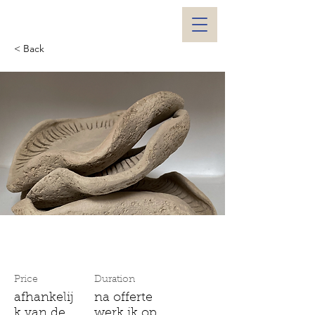
< Back
Keramiek op maat
Price
Duration
afhankelij
na offerte
k van de
werk ik op