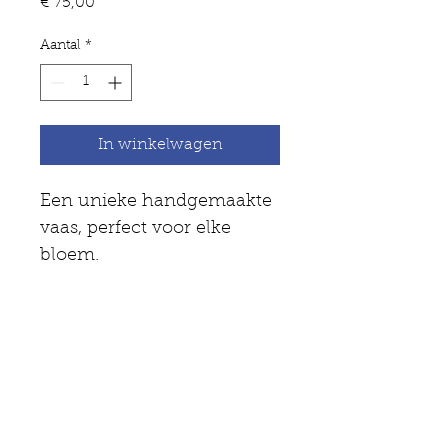
Prijs
€ 75,00
Aantal
*
In winkelwagen
Een unieke handgemaakte 
vaas, perfect voor elke 
bloem.
Keramiekatelier De Kleituin
Brouwerijstraat 30
9920 Lievegem